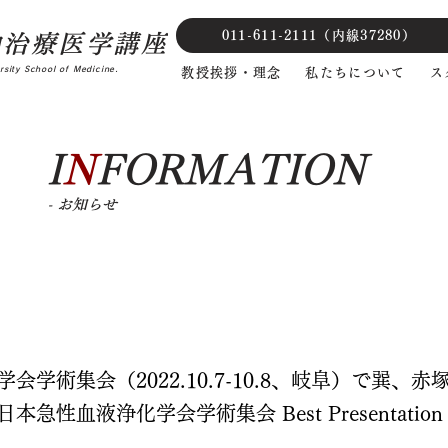
011-611-2111（内線37280）
中治療医学講座
sity School of Medicine.
教授挨拶・理念
私たちについて
ス
I
N
FORMATION
- お知らせ
会学術集会（2022.10.7-10.8、岐阜）で巽
急性血液浄化学会学術集会 Best Presentatio